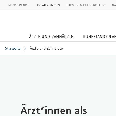
MLP
studierende
privatkunden
firmen & freiberufler
na
ärzte und zahnärzte
ruhestandspla
Startseite
Ärzte und Zahnärzte
Inhalt
Ärzt*innen als