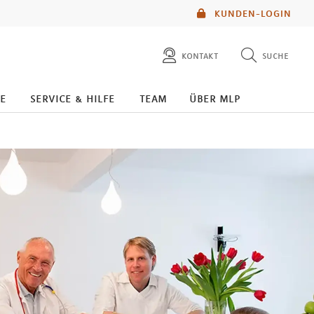
KUNDEN-LOGIN
kontakt
suche
diese website durchsuchen
e
service & hilfe
team
über mlp
mlp berater finden