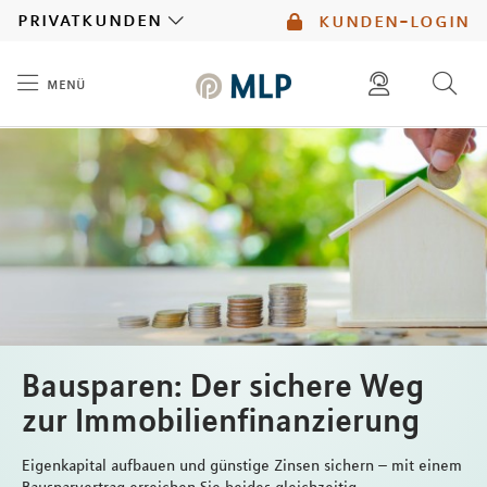
MLP
privatkunden
kunden-login
menü
Inhalt
diese website durchsuchen
mlp berater finden
Bausparen: Der sichere Weg
zur Immobilienfinanzierung
Eigenkapital aufbauen und günstige Zinsen sichern – mit einem