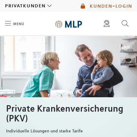
MLP
privatkunden
kunden-login
menü
Inhalt
diese website durchsuchen
mlp berater finden
Private Krankenversicherung
(PKV)
Individuelle Lösungen und starke Tarife