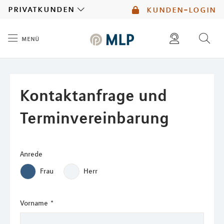
MLP
privatkunden
kunden-login
menü
Inhalt
diese website durchsuchen
mlp berater finden
Kontaktanfrage und
Terminvereinbarung
Anrede
Frau
Herr
Vorname
*