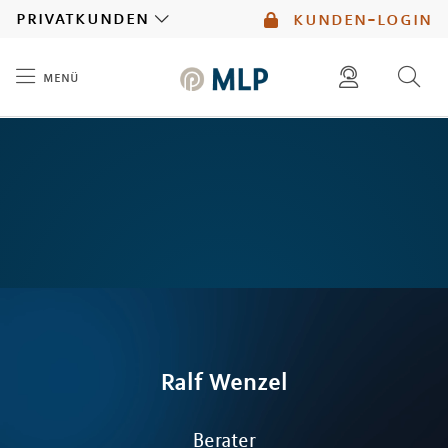
MLP
privatkunden
kunden-login
menü
Inhalt
diese website durchsuchen
mlp berater finden
Ralf
Wenzel
Berater