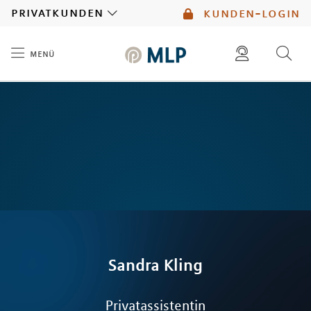
MLP
privatkunden
kunden-login
menü
Inhalt
diese website durchsuchen
mlp berater finden
Sandra
Kling
Privatassistentin