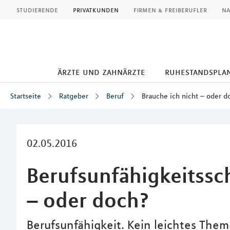
MLP
studierende
privatkunden
firmen & freiberufler
na
ärzte und zahnärzte
ruhestandspla
Startseite
Ratgeber
Beruf
Brauche ich nicht – oder d
Inhalt
02.05.2016
Berufsunfähigkeitssc
– oder doch?
Berufsunfähigkeit. Kein leichtes Them