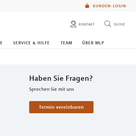
KUNDEN-LOGIN
kontakt
suche
diese website durchsuchen
e
service & hilfe
team
über mlp
mlp berater finden
Haben Sie Fragen?
Sprechen Sie mit uns
Termin vereinbaren