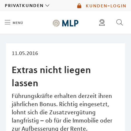
MLP
privatkunden
kunden-login
menü
Inhalt
diese website durchsuchen
mlp berater finden
11.05.2016
Extras nicht liegen
lassen
Führungskräfte erhalten derzeit ihren
jährlichen Bonus. Richtig eingesetzt,
lohnt sich die Zusatzvergütung
langfristig – ob für die Immobilie oder
zur Aufbesserung der Rente.