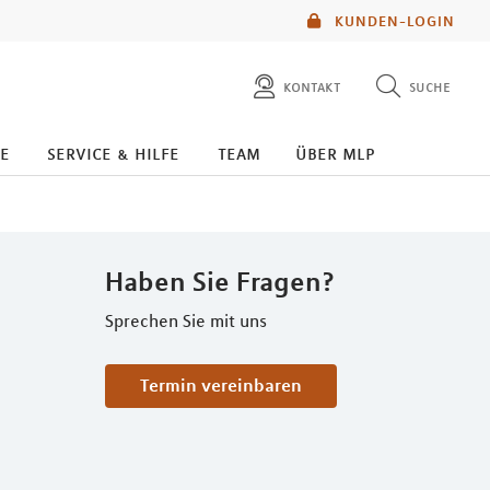
KUNDEN-LOGIN
kontakt
suche
diese website durchsuchen
e
service & hilfe
team
über mlp
mlp berater finden
Haben Sie Fragen?
Sprechen Sie mit uns
Termin vereinbaren