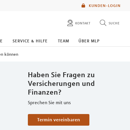
KUNDEN-LOGIN
kontakt
suche
diese website durchsuchen
e
service & hilfe
team
über mlp
mlp berater finden
ren können
Haben Sie Fragen zu
Versicherungen und
Finanzen?
Sprechen Sie mit uns
Termin vereinbaren