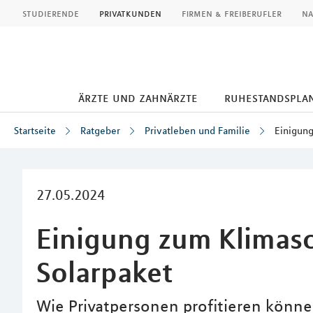
MLP
studierende
privatkunden
firmen & freiberufler
na
ärzte und zahnärzte
ruhestandspla
Startseite
Ratgeber
Privatleben und Familie
Einigung
Inhalt
27.05.2024
Einigung zum Klimas
Solarpaket
Wie Privatpersonen profitieren könn