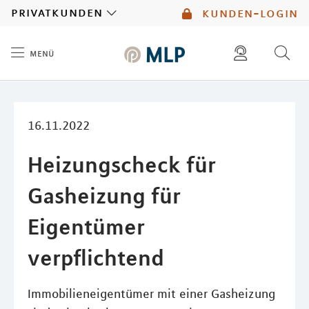
MLP
privatkunden
kunden-login
menü
Inhalt
diese website durchsuchen
mlp berater finden
16.11.2022
Heizungscheck für
Gasheizung für
Eigentümer
verpflichtend
Immobilieneigentümer mit einer Gasheizung